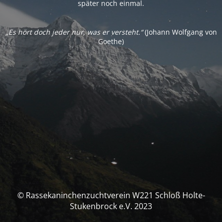
später noch einmal.
„Es hört doch jeder nur, was er versteht.“
(Johann Wolfgang von
Goethe)
© Rassekaninchenzuchtverein W221 Schloß Holte-
Stukenbrock e.V. 2023