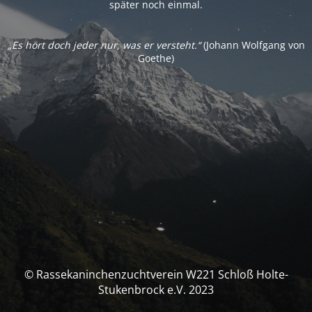
später noch einmal.
„Es hört doch jeder nur, was er versteht.“
(Johann Wolfgang von
Goethe)
© Rassekaninchenzuchtverein W221 Schloß Holte-
Stukenbrock e.V. 2023