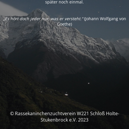
später noch einmal.
„Es hört doch jeder nur, was er versteht.“
(Johann Wolfgang von
Goethe)
© Rassekaninchenzuchtverein W221 Schloß Holte-
Stukenbrock e.V. 2023