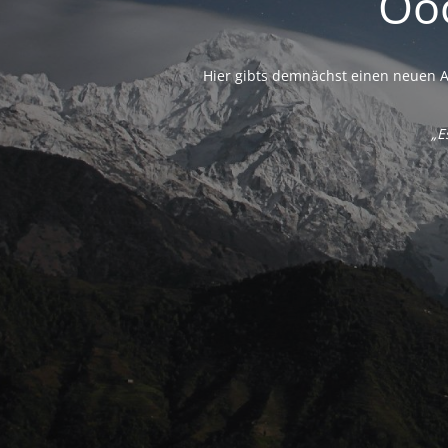
Ooo
Hier gibts demnächst einen neuen An
„E