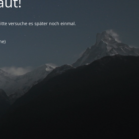
aut!
tte versuche es später noch einmal.
he)